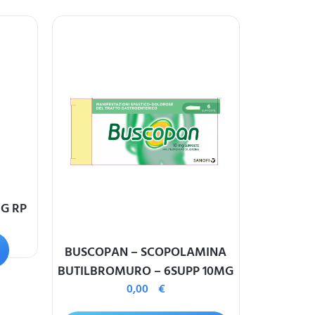
G RP
MASTER 
DIGLUCON
BUSCOPAN – SCOPOLAMINA
BUTILBROMURO – 6SUPP 10MG
0,00
€
A