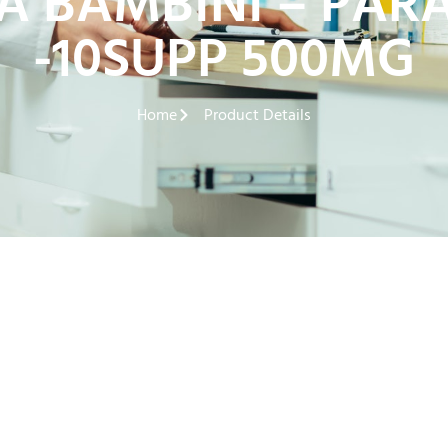
NA BAMBINI – PA
-10SUPP 500MG
Home
Product Details