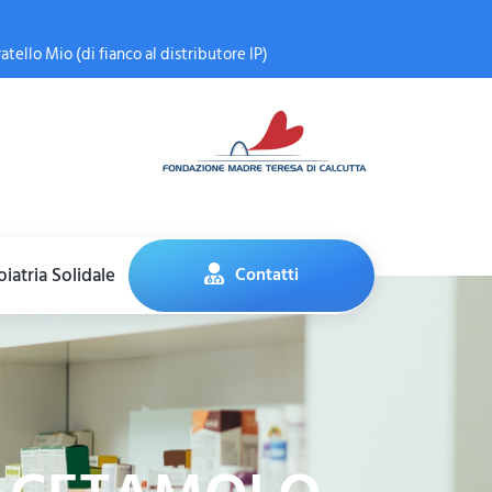
atello Mio (di fianco al distributore IP)
iatria Solidale
Contatti