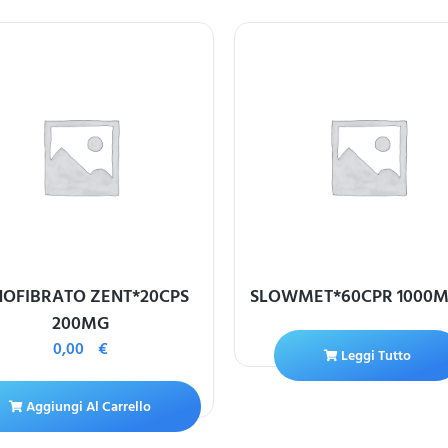
NOFIBRATO ZENT*20CPS
SLOWMET*60CPR 1000M
200MG
0,00
€
Leggi Tutto
Aggiungi Al Carrello