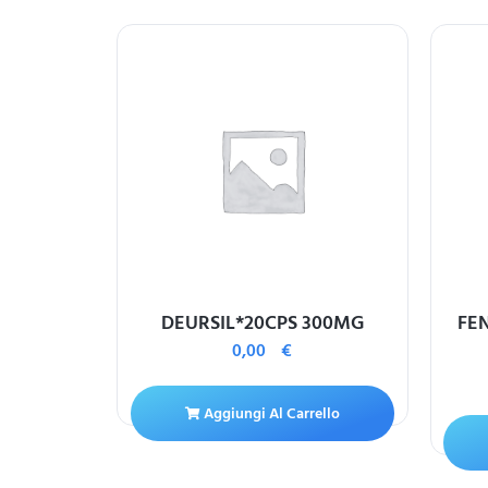
LM*6CPR
DEURSIL*20CPS 300MG
FE
0,00
€
Aggiungi Al Carrello