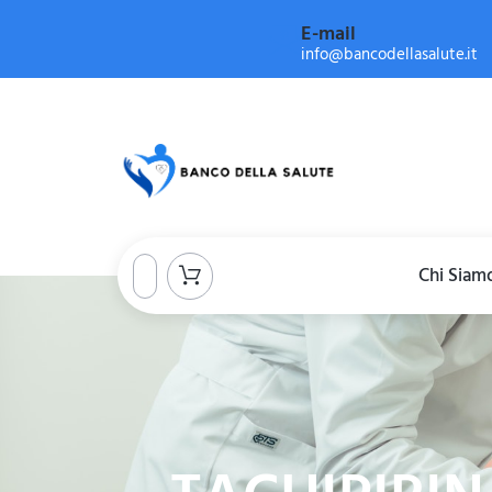
E-mail
info@bancodellasalute.it
Chi Siam