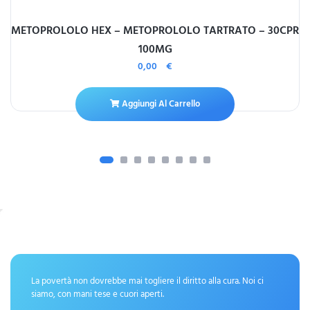
METOPROLOLO HEX – METOPROLOLO TARTRATO – 30CPR
100MG
0,00
€
Aggiungi Al Carrello
La povertà non dovrebbe mai togliere il diritto alla cura. Noi ci
siamo, con mani tese e cuori aperti.