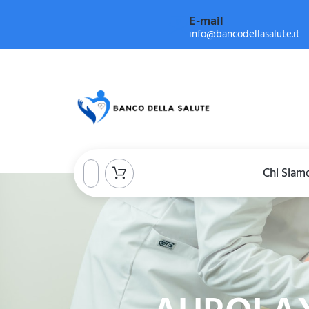
E-mail
info@bancodellasalute.it
Chi Siam