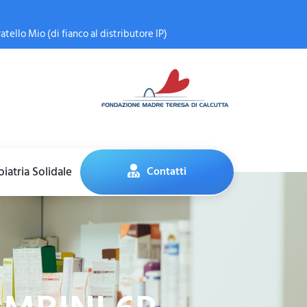
atello Mio (di fianco al distributore IP)
iatria Solidale
Contatti