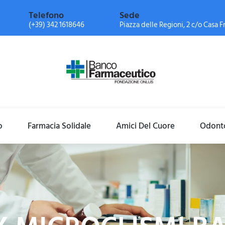
Telefono
Sede
(+39) 342 1618646
Piazza delle Regioni, 2 c/o Casa Fr
o
Farmacia Solidale
Amici Del Cuore
Odonto