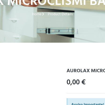
 MICROCLISMI BA
Home
Product Details
AUROLAX MICRO
0,00
€
Avviso Importante!