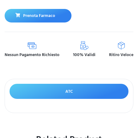
Prenota Farmaco
Nessun Pagamento Richiesto
100% Validi
Ritiro Veloce
ATC