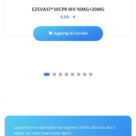
EZEVAST*30CPR RIV 10MG+20MG
0,00
€
Aggiungi Al Carrello
La povertà non dovrebbe mai togliere il diritto alla cura. Noi ci
siamo, con mani tese e cuori aperti.