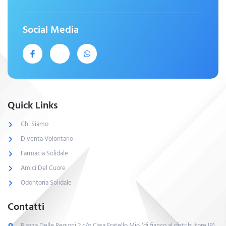
Social Media
Quick Links
Chi Siamo
Diventa Volontario
Farmacia Solidale
Amici Del Cuore
Odontoria Solidale
Contatti
Piazza Delle Regioni,2 c/o Casa Fratello Mio (di fianco al distributore IP)