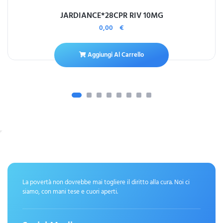
JARDIANCE*28CPR RIV 10MG
0,00
€
Aggiungi Al Carrello
La povertà non dovrebbe mai togliere il diritto alla cura. Noi ci
siamo, con mani tese e cuori aperti.