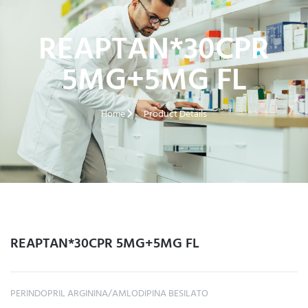
REAPTAN*30CPR
5MG+5MG FL
Home
Product Details
REAPTAN*30CPR 5MG+5MG FL
PERINDOPRIL ARGININA/AMLODIPINA BESILATO