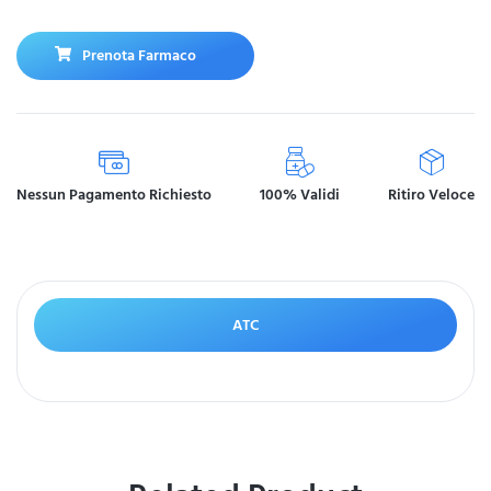
Prenota Farmaco
Nessun Pagamento Richiesto
100% Validi
Ritiro Veloce
ATC