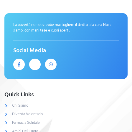
La povertà non dovrebbe mai togliere il diritto alla cura. Noi ci
siamo, con mani tese e cuori aperti.
Social Media
Quick Links
Chi Siamo
Diventa Volontario
Farmacia Solidale
Amici Del Cuore