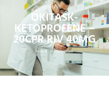
OKITASK-
KETOPROFENE –
20CPR RIV 40MG
Home
Product Details