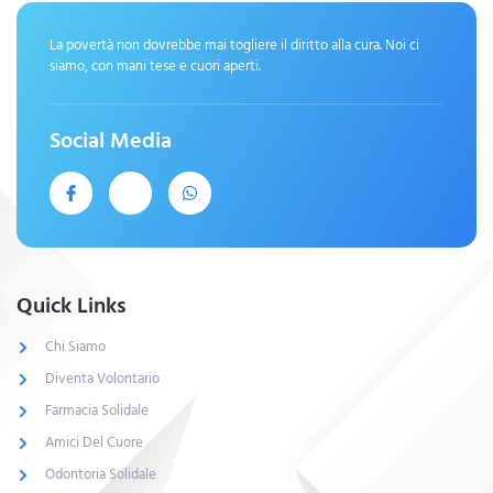
La povertà non dovrebbe mai togliere il diritto alla cura. Noi ci
siamo, con mani tese e cuori aperti.
Social Media
Quick Links
Chi Siamo
Diventa Volontario
Farmacia Solidale
Amici Del Cuore
Odontoria Solidale