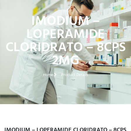
IMODIUM –
LOPERAMIDE
CLORIDRATO – 8CPS
2MG
Home
Product Details
IMODIUM – LOPERAMIDE CLORIDRATO – 8CPS