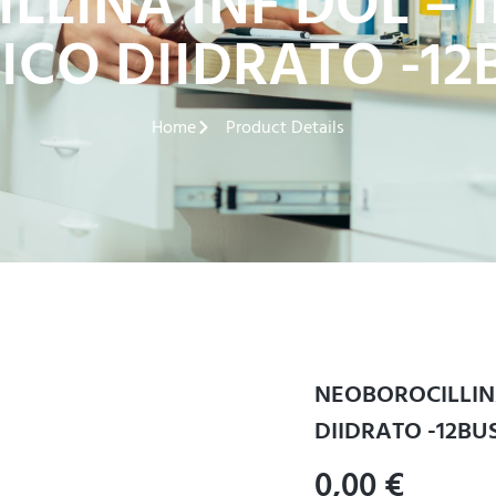
LLINA INF DOL – 
ICO DIIDRATO -12
Home
Product Details
NEOBOROCILLINA
DIIDRATO -12BU
0,00
€