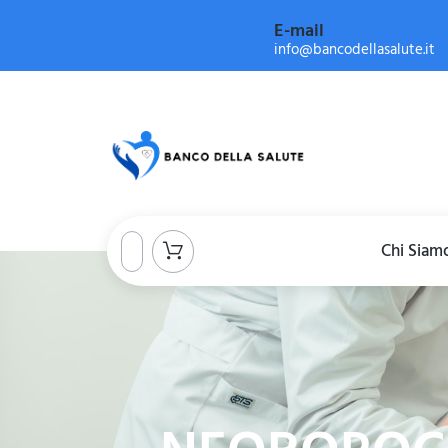
E-mail
info@bancodellasalute.it
Chi Siam