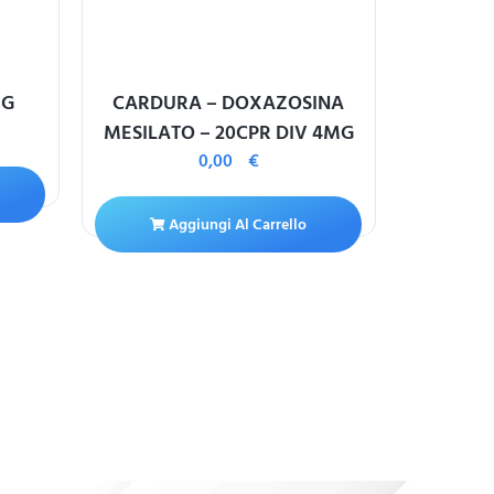
MG
CARDURA – DOXAZOSINA
METFONOR
MESILATO – 20CPR DIV 4MG
0,00
€
Aggiungi Al Carrello