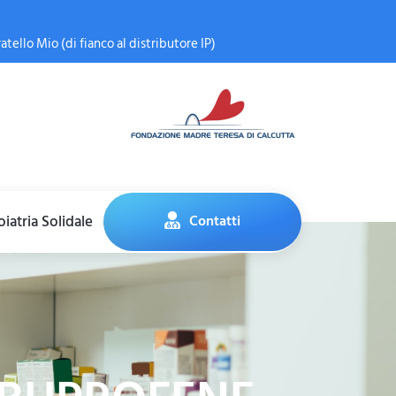
atello Mio (di fianco al distributore IP)
iatria Solidale
Contatti