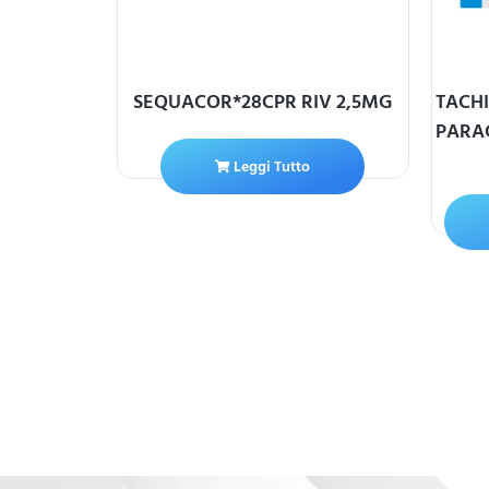
ID
SEQUACOR*28CPR RIV 2,5MG
TACHI
2,5
PARA
Leggi Tutto
ello