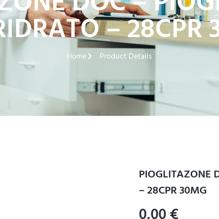
ZONE DOC – PIO
IDRATO – 28CPR
Home
Product Details
PIOGLITAZONE 
– 28CPR 30MG
0,00
€