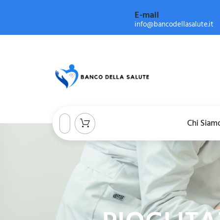
E-mail
info@bancodellasalute.it
Chi Siam