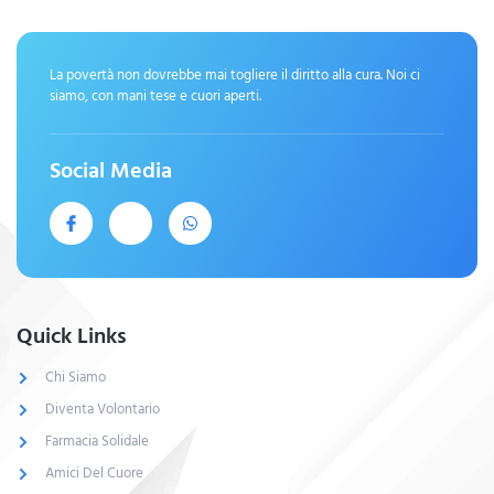
La povertà non dovrebbe mai togliere il diritto alla cura. Noi ci
siamo, con mani tese e cuori aperti.
Social Media
Quick Links
Chi Siamo
Diventa Volontario
Farmacia Solidale
Amici Del Cuore