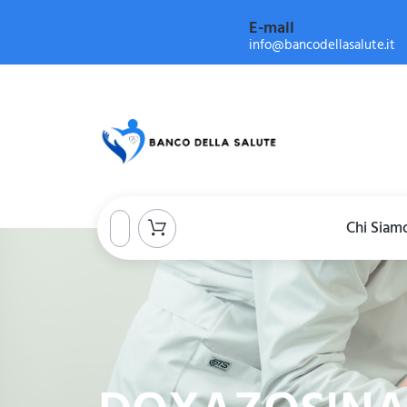
E-mail
info@bancodellasalute.it
Chi Siam