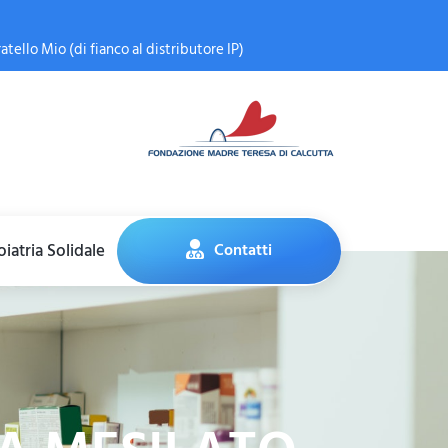
atello Mio (di fianco al distributore IP)
iatria Solidale
Contatti