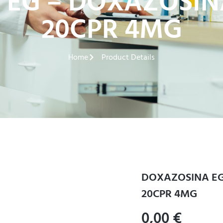
EG – DOXAZOSIN
20CPR 4MG
Home
Product Details
DOXAZOSINA EG
20CPR 4MG
0,00
€