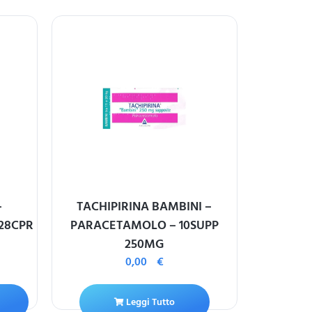
–
TACHIPIRINA BAMBINI –
NORMIX*
 28CPR
PARACETAMOLO – 10SUPP
250MG
0,00
€
A
Leggi Tutto