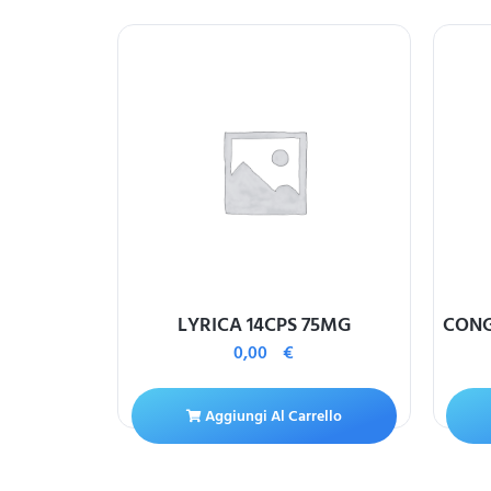
V 30BUST
LYRICA 14CPS 75MG
CONG
0,00
€
Aggiungi Al Carrello
ello