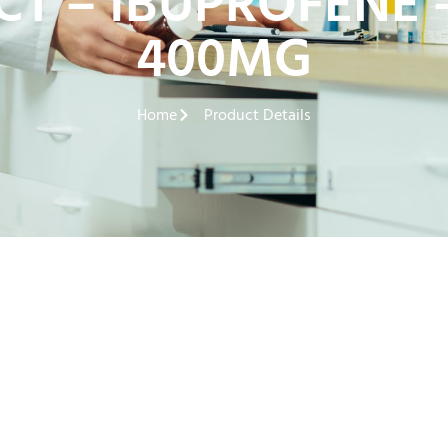
 – IBUPROFENE –
400MG
Home
Product Details