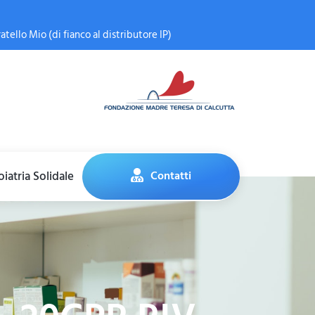
atello Mio (di fianco al distributore IP)
iatria Solidale
Contatti