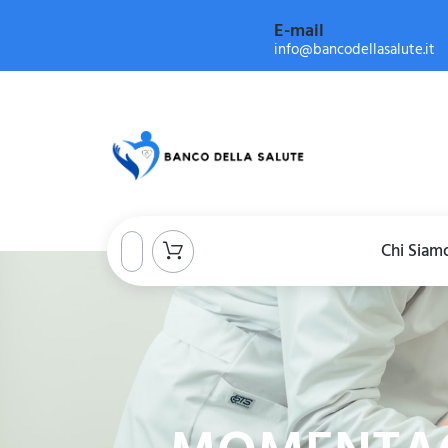
E-mail
info@bancodellasalute.it
Chi Siam