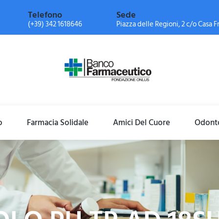
Telefono
Sede
(+39) 342 1618646
Piazza delle Regioni, 2 c/o Casa Fr
o
Farmacia Solidale
Amici Del Cuore
Odonto