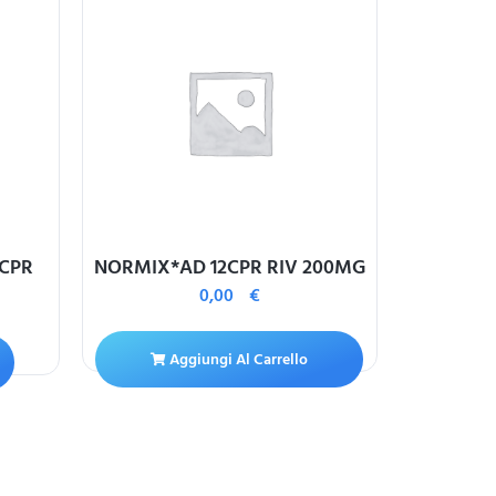
6CPR
NORMIX*AD 12CPR RIV 200MG
EUTI
0,00
€
Aggiungi Al Carrello
A