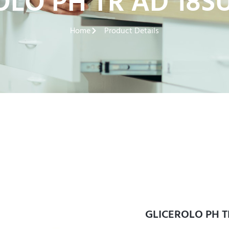
OLO PH TR AD 18SU
Home
Product Details
GLICEROLO PH T