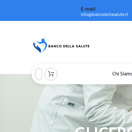
E-mail
info@bancodellasalute.it
Chi Siam