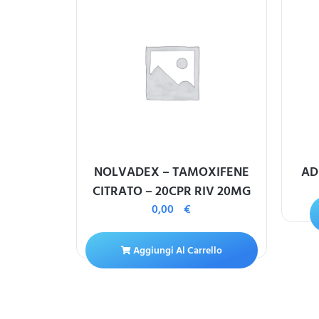
25MG
NOLVADEX – TAMOXIFENE
AD
CITRATO – 20CPR RIV 20MG
0,00
€
ello
Aggiungi Al Carrello