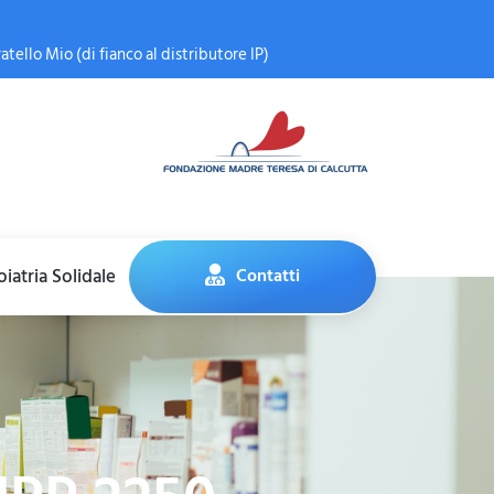
atello Mio (di fianco al distributore IP)
iatria Solidale
Contatti