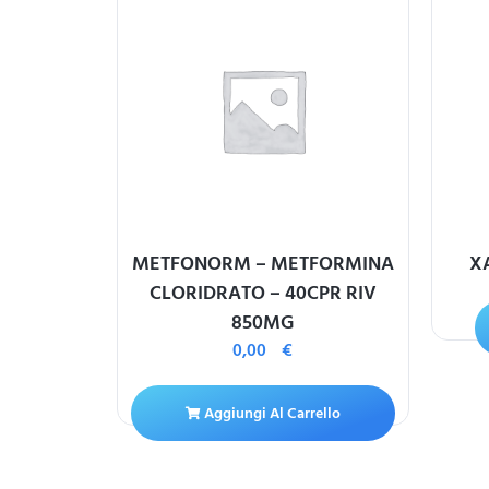
 ACIDO
METFONORM – METFORMINA
X
30CPR GAST
CLORIDRATO – 40CPR RIV
850MG
0,00
€
ello
Aggiungi Al Carrello