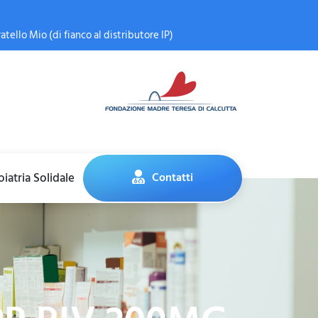
atello Mio (di fianco al distributore IP)
iatria Solidale
Contatti