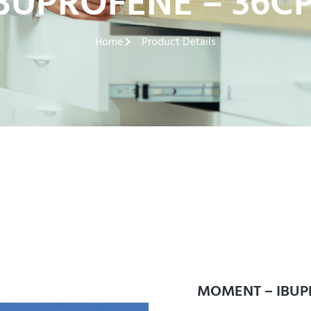
BUPROFENE – 36CP
Home
Product Details
MOMENT – IBUPR