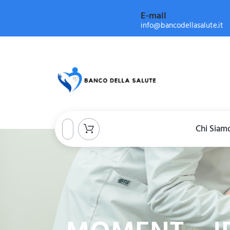
E-mail
info@bancodellasalute.it
Chi Siam