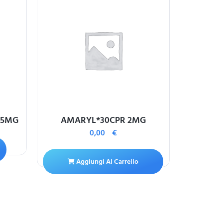
 5MG
AMARYL*30CPR 2MG
ROCEFIN
0,00
€
Aggiungi Al Carrello