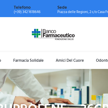
Telefono
Sede
(+39) 342 1618646
Piazza delle Regioni, 2 c/o Casa Fr
o
Farmacia Solidale
Amici Del Cuore
Odonto