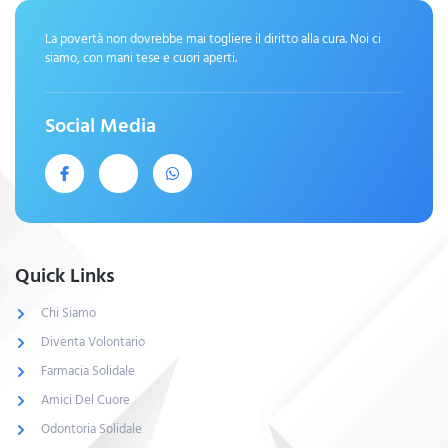
La povertà non dovrebbe mai togliere il diritto alla cura. Noi ci
siamo, con mani tese e cuori aperti.
Social Media
Quick Links
Chi Siamo
Diventa Volontario
Farmacia Solidale
Amici Del Cuore
Odontoria Solidale