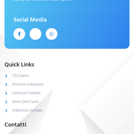
Social Media
Quick Links
Chi Siamo
Diventa Volontario
Farmacia Solidale
Amici Del Cuore
Odontoria Solidale
Contatti