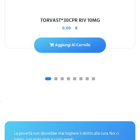
TORVAST*30CPR RIV 10MG
0,00
€
Aggiungi Al Carrello
La povertà non dovrebbe mai togliere il diritto alla cura. Noi ci
siamo, con mani tese e cuori aperti.