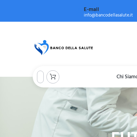
E-mail
info@bancodellasalute.it
Chi Siam