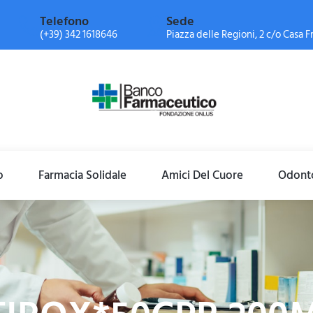
Telefono
Sede
(+39) 342 1618646
Piazza delle Regioni, 2 c/o Casa Fr
o
Farmacia Solidale
Amici Del Cuore
Odonto