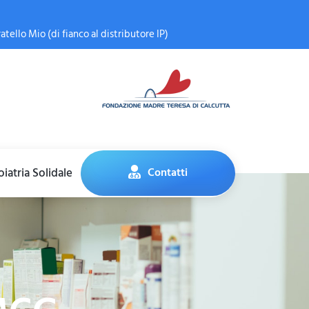
atello Mio (di fianco al distributore IP)
iatria Solidale
Contatti