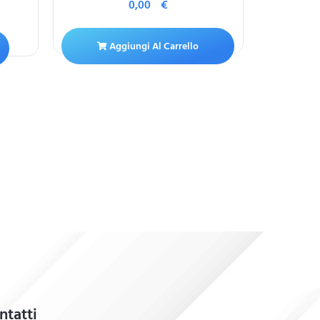
0,00
€
4
Aggiungi Al Carrello
A
ntatti