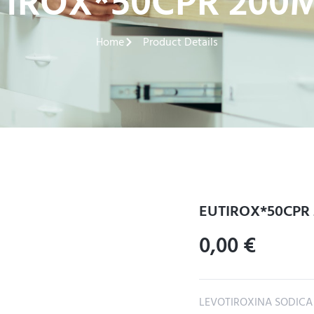
TIROX*50CPR 200
Home
Product Details
EUTIROX*50CPR
0,00
€
LEVOTIROXINA SODICA