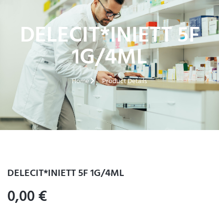
DELECIT*INIETT 5F
1G/4ML
Home
Product Details
DELECIT*INIETT 5F 1G/4ML
0,00
€