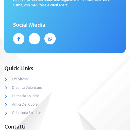
siamo, con mani tese e cuori aperti.
Social Media
Quick Links
Chi Siamo
Diventa Volontario
Farmacia Solidale
Amici Del Cuore
Odontoria Solidale
Contatti