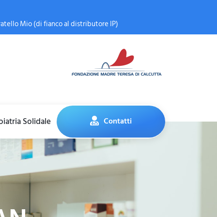
atello Mio (di fianco al distributore IP)
iatria Solidale
Contatti