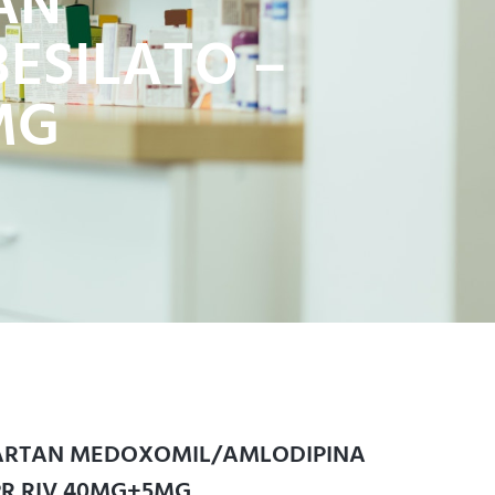
AN
ESILATO –
MG
SARTAN MEDOXOMIL/AMLODIPINA
PR RIV 40MG+5MG