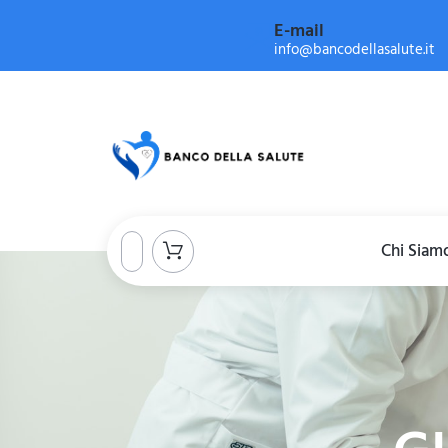
E-mail
info@bancodellasalute.it
Chi Siam