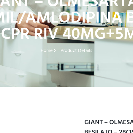
IANT – OLMESART
L/AMLODIPINA B
8CPR RIV 40MG+5
Home
Product Details
GIANT – OLME
BESILATO – 28C