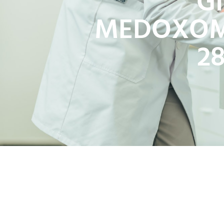
G
MEDOXOMI
2