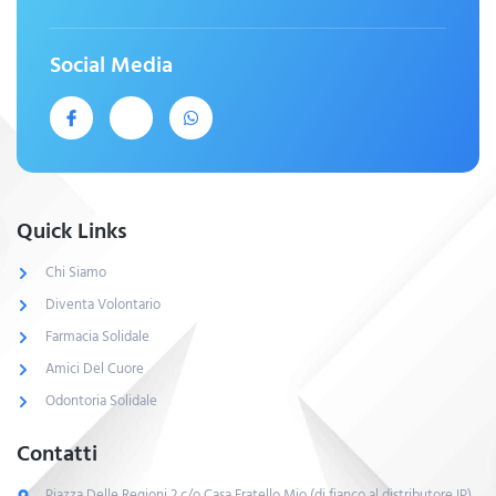
Social Media
Quick Links
Chi Siamo
Diventa Volontario
Farmacia Solidale
Amici Del Cuore
Odontoria Solidale
Contatti
Piazza Delle Regioni,2 c/o Casa Fratello Mio (di fianco al distributore IP)