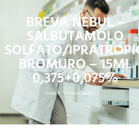
BREVA NEBUL –
SALBUTAMOLO
SOLFATO/IPRATROPI
BROMURO – 15ML
0,375+0,075%
Home
Product Details