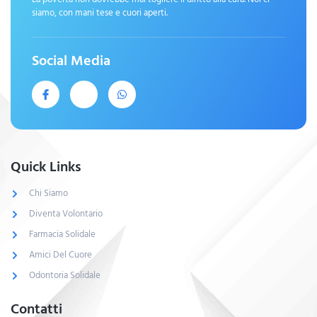
siamo, con mani tese e cuori aperti.
Social Media
Quick Links
Chi Siamo
Diventa Volontario
Farmacia Solidale
Amici Del Cuore
Odontoria Solidale
Contatti