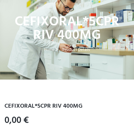
CEFIXORAL*5CPR
RIV 400MG
Home
Product Details
CEFIXORAL*5CPR RIV 400MG
0,00
€