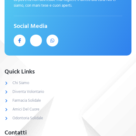
siamo, con mani tese e cuori aperti.
Social Media
Quick Links
Chi Siamo
Diventa Volontario
Farmacia Solidale
Amici Del Cuore
Odontoria Solidale
Contatti