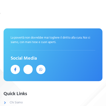
La povertà non dovrebbe mai togliere il diritto alla cura. Noi ci
siamo, con mani tese e cuori aperti.
Social Media
Quick Links
Chi Siamo