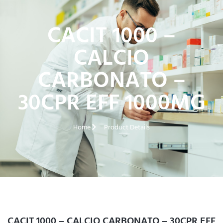
CACIT 1000 –
CALCIO
CARBONATO –
30CPR EFF 1000MG
Home
Product Details
CACIT 1000 – CALCIO CARBONATO – 30CPR EFF