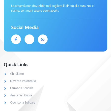
La povertà non dovrebbe mai togliere il diritto alla cura. Noi ci
siamo, con mani tese e cuori aperti.
Social Media
Quick Links
Chi Siamo
Diventa Volontario
Farmacia Solidale
Amici Del Cuore
Odontoria Solidale