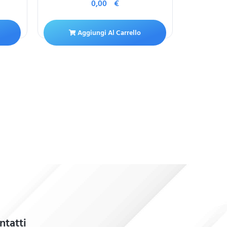
0,00
€
Aggiungi Al Carrello
A
ntatti