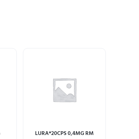
G
LURA*20CPS 0,4MG RM
LERCANID