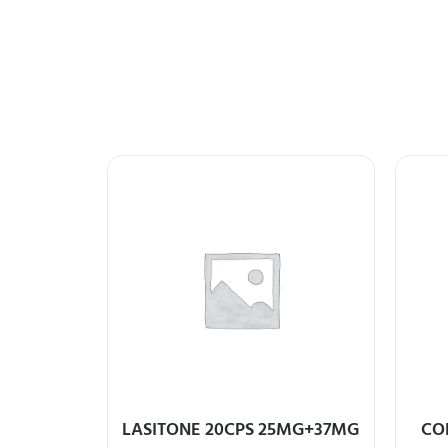
DNISONE –
LASITONE 20CPS 25MG+37MG
CO