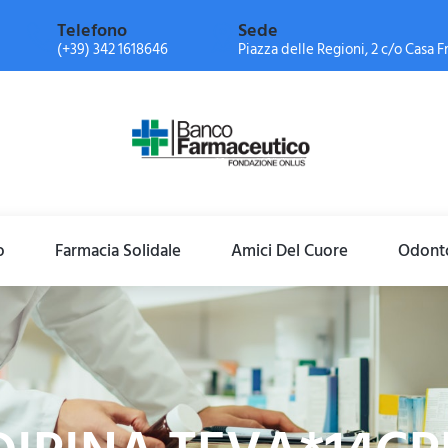
Telefono
Sede
(+39) 342 1618646
Piazza delle Regioni, 2 c/o Casa Fr
o
Farmacia Solidale
Amici Del Cuore
Odonto