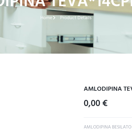
IPINA TEVA*14CP
Home
Product Details
AMLODIPINA TE
0,00
€
AMLODIPINA BESILATO