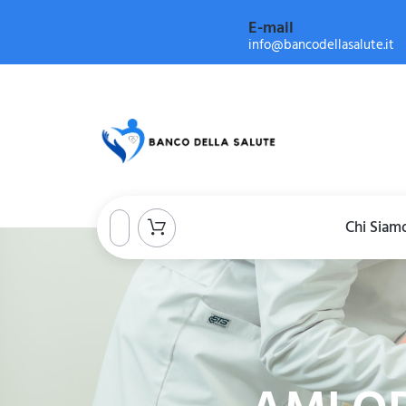
E-mail
info@bancodellasalute.it
Chi Siam