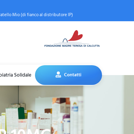
atello Mio (di fianco al distributore IP)
iatria Solidale
Contatti