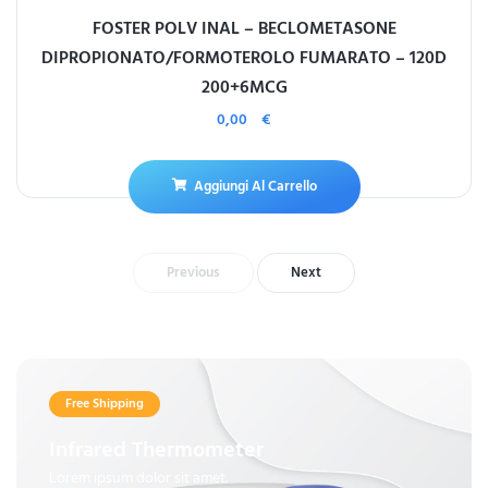
FOSTER POLV INAL – BECLOMETASONE
DIPROPIONATO/FORMOTEROLO FUMARATO – 120D
200+6MCG
0,00
€
Aggiungi Al Carrello
Previous
Next
Free Shipping
Infrared Thermometer
Lorem ipsum dolor sit amet.