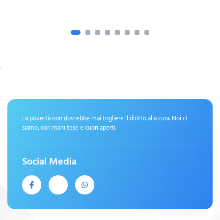
La povertà non dovrebbe mai togliere il diritto alla cura. Noi ci
siamo, con mani tese e cuori aperti.
Social Media