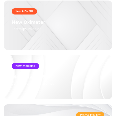
Sale 45% Off
New Oximeter
Lorem ipsum dolor.
New Medicine
Multivitamin B6+
Lorem ipsum dolor sit amet.
Promo 15% Off