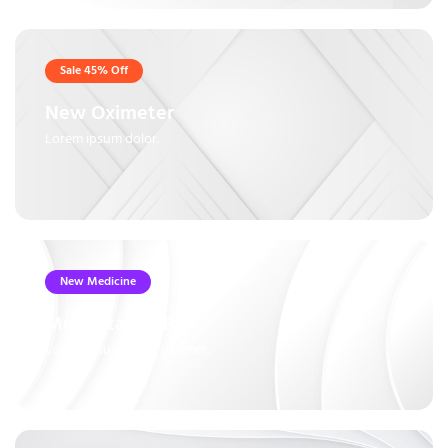
Sale 45% Off
New Oximeter
Lorem ipsum dolor.
New Medicine
Multivitamin B6+
Lorem ipsum dolor sit amet.