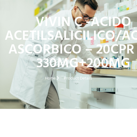
VIVIN C -ACIDO
ACETILSALICILICO/A
ASCORBICO – 20CPR
330MG+200MG
Home
Product Details