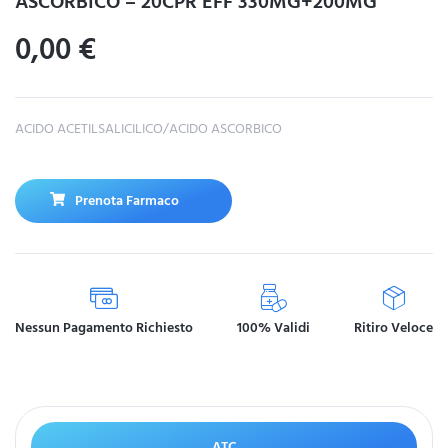
ASCORBICO – 20CPR EFF 330MG+200MG
0,00
€
ACIDO ACETILSALICILICO/ACIDO ASCORBICO
Prenota Farmaco
Nessun Pagamento Richiesto
100% Validi
Ritiro Veloce
ATC