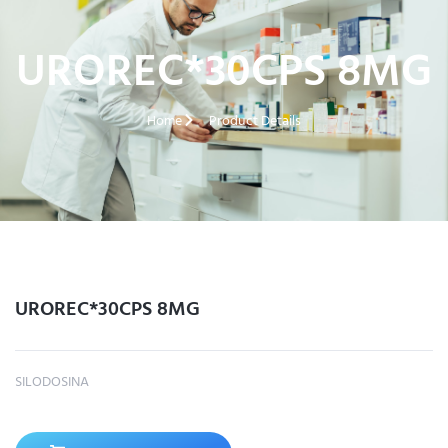
UROREC*30CPS 8MG
Home
Product Details
UROREC*30CPS 8MG
SILODOSINA