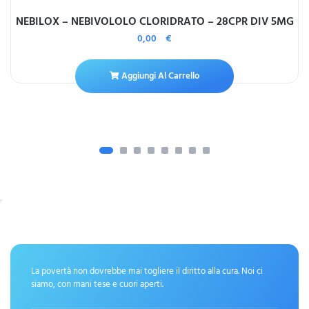
NEBILOX – NEBIVOLOLO CLORIDRATO – 28CPR DIV 5MG
0,00
€
Aggiungi Al Carrello
La povertà non dovrebbe mai togliere il diritto alla cura. Noi ci
siamo, con mani tese e cuori aperti.