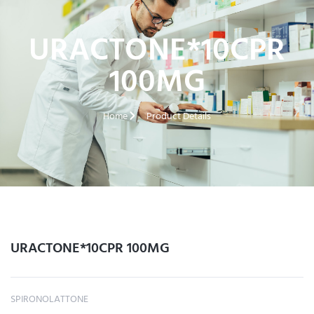
URACTONE*10CPR
100MG
Home
Product Details
URACTONE*10CPR 100MG
SPIRONOLATTONE