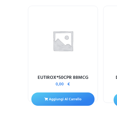
ARTAN
EUTIROX*50CPR 88MCG
DIPINA
0,00
€
R RIV
G
Aggiungi Al Carrello