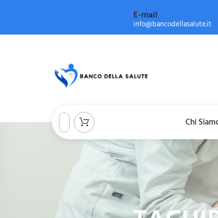
E-mail
info@bancodellasalute.it
Chi Siam