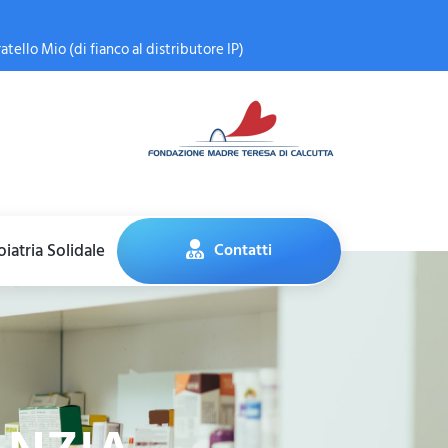
atello Mio (di fianco al distributore IP)
iatria Solidale
Contatti