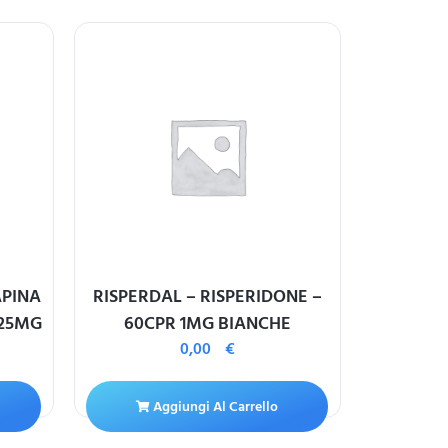
APINA
RISPERDAL – RISPERIDONE –
DIAN
 25MG
60CPR 1MG BIANCHE
ACETATO/
0,00
€
21CPR
Aggiungi Al Carrello
A