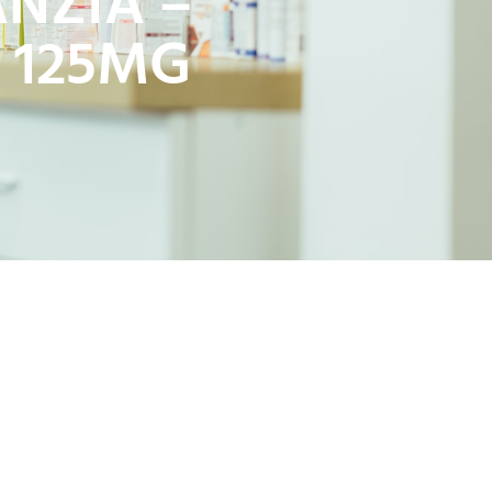
ANZIA –
 125MG