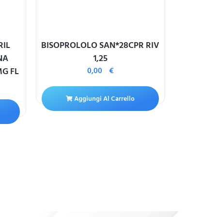
RIL
BISOPROLOLO SAN*28CPR RIV
TRAJEN
NA
1,25
G FL
0,00
€
A
Aggiungi Al Carrello