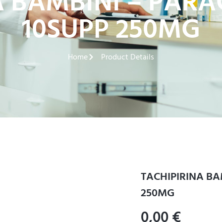
A BAMBINI – PAR
10SUPP 250MG
Home
Product Details
TACHIPIRINA BA
250MG
0,00
€