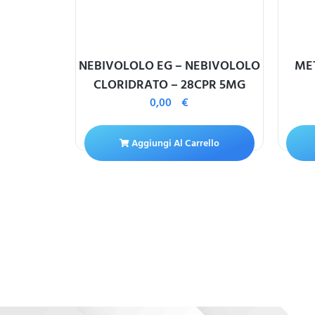
75MCG
NEBIVOLOLO EG – NEBIVOLOLO
ME
CLORIDRATO – 28CPR 5MG
0,00
€
Aggiungi Al Carrello