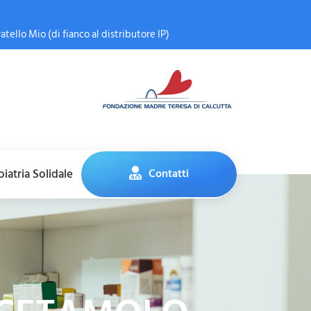
atello Mio (di fianco al distributore IP)
iatria Solidale
Contatti