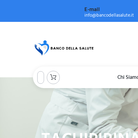
E-mail
info@bancodellasalute.it
Chi Siam