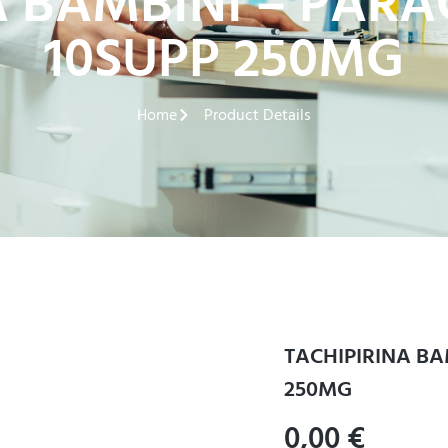
A BAMBINI – PAR
10SUPP 250MG
Home
Product Details
TACHIPIRINA BA
250MG
0,00
€