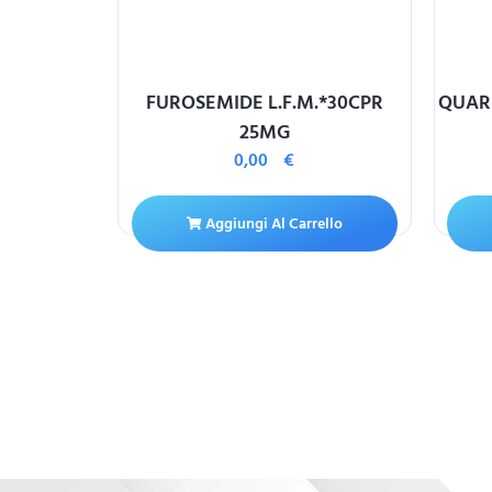
V 300MG
FUROSEMIDE L.F.M.*30CPR
QUARK
25MG
0,00
€
ello
Aggiungi Al Carrello