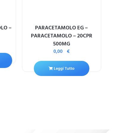
OLO –
PARACETAMOLO EG –
LASITON
PARACETAMOLO – 20CPR
500MG
0,00
€
Leggi Tutto