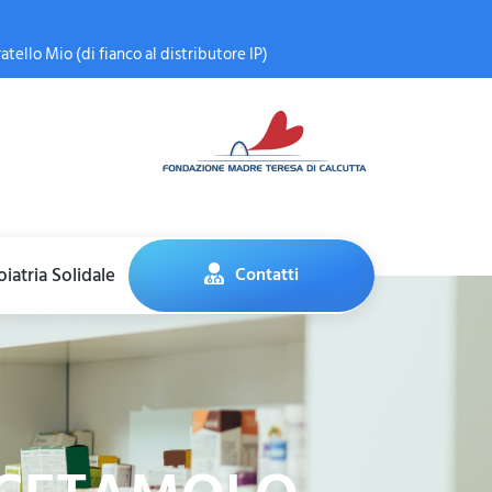
atello Mio (di fianco al distributore IP)
iatria Solidale
Contatti