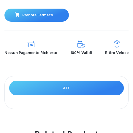
Prenota Farmaco
Nessun Pagamento Richiesto
100% Validi
Ritiro Veloce
ATC