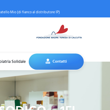
atello Mio (di fianco al distributore IP)
iatria Solidale
Contatti