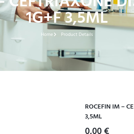
– CEFTRIAXONE DI
1G+F 3,5ML
Home
Product Details
ROCEFIN IM – C
3,5ML
0,00
€