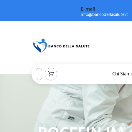
E-mail
info@bancodellasalute.it
Chi Siam