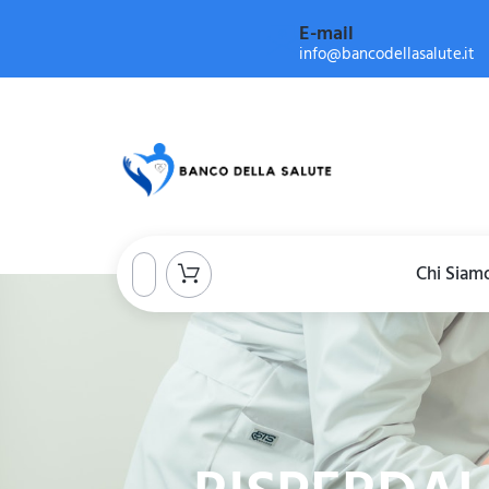
E-mail
info@bancodellasalute.it
Chi Siam