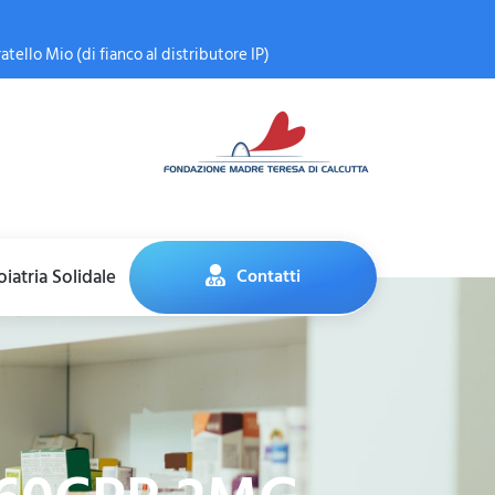
atello Mio (di fianco al distributore IP)
iatria Solidale
Contatti