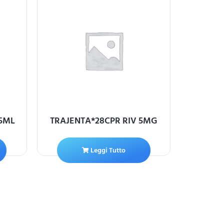
,5ML
TRAJENTA*28CPR RIV 5MG
ACIDO 
URSODES
Leggi Tutto
A