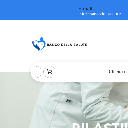
E-mail
info@bancodellasalute.it
Chi Siam