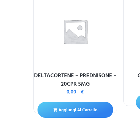
 25MG
DELTACORTENE – PREDNISONE –
20CPR 5MG
0,00
€
ello
Aggiungi Al Carrello