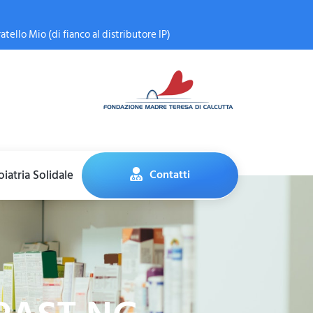
atello Mio (di fianco al distributore IP)
iatria Solidale
Contatti