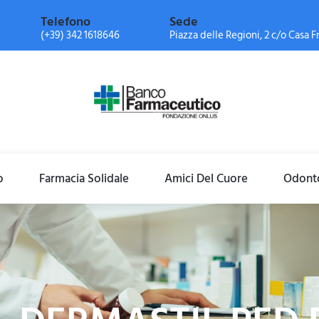
Telefono
Sede
(+39) 342 1618646
Piazza delle Regioni, 2 c/o Casa Fr
o
Farmacia Solidale
Amici Del Cuore
Odonto