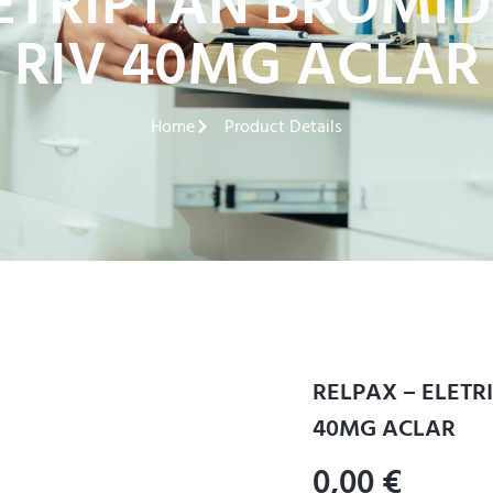
LETRIPTAN BROMID
RIV 40MG ACLAR
Home
Product Details
RELPAX – ELETR
40MG ACLAR
0,00
€