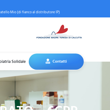
atello Mio (di fianco al distributore IP)
iatria Solidale
Contatti