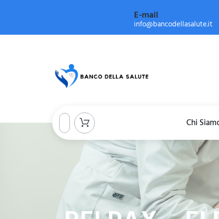
E-mail
info@bancodellasalute.it
Chi Siam