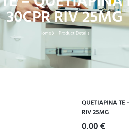
 TE – QUETIAPINA
30CPR RIV 25MG
Home
Product Details
QUETIAPINA TE 
RIV 25MG
0,00
€