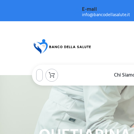
E-mail
info@bancodellasalute.it
Chi Siam