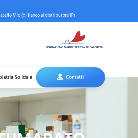
atello Mio (di fianco al distributore IP)
iatria Solidale
Contatti