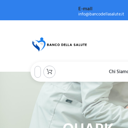
E-mail
info@bancodellasalute.it
Chi Siam