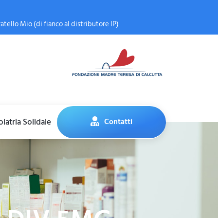
atello Mio (di fianco al distributore IP)
iatria Solidale
Contatti