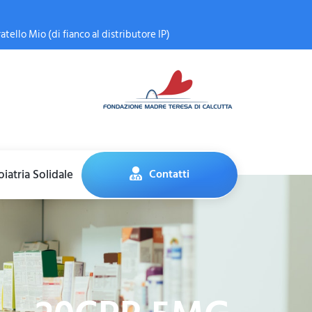
atello Mio (di fianco al distributore IP)
iatria Solidale
Contatti