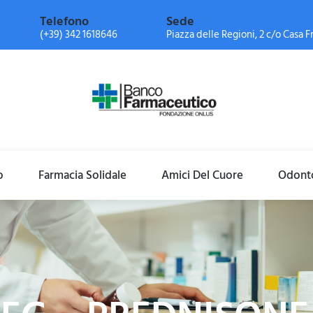
Telefono
Sede
(+39) 342 1618646
Piazza delle Regioni, 2 c/o Casa Fr
o
Farmacia Solidale
Amici Del Cuore
Odonto