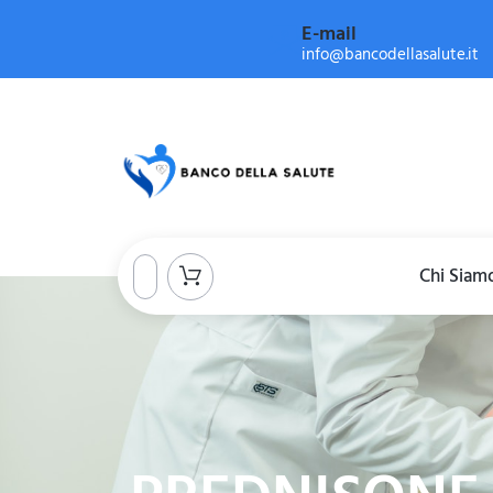
E-mail
info@bancodellasalute.it
Chi Siam