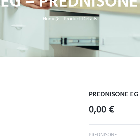
EG – PREDNISONE
Home
Product Details
PREDNISONE EG 
0,00
€
PREDNISONE