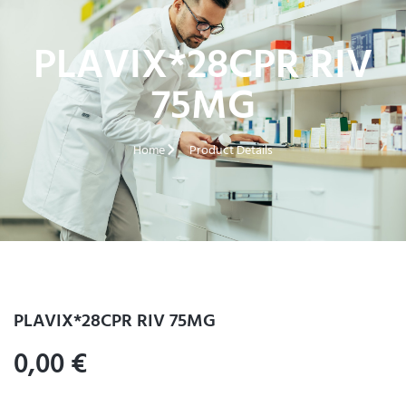
PLAVIX*28CPR RIV
75MG
Home
Product Details
PLAVIX*28CPR RIV 75MG
0,00
€