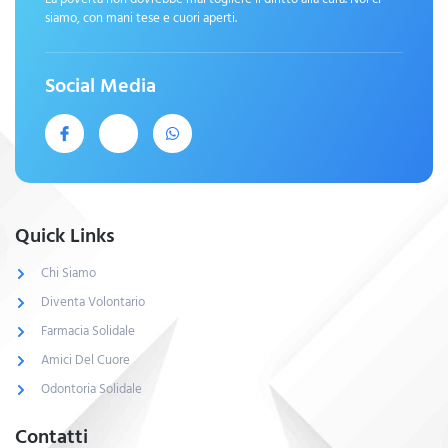
siamo, con mani tese e cuori aperti.
Social Media
Quick Links
Chi Siamo
Diventa Volontario
Farmacia Solidale
Amici Del Cuore
Odontoria Solidale
Contatti