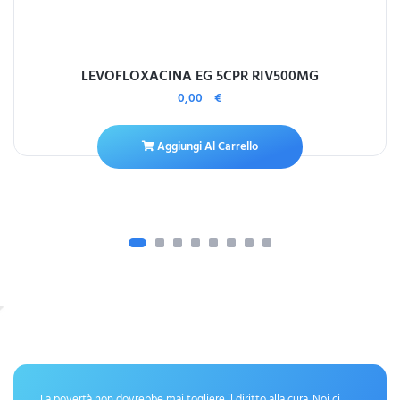
LEVOFLOXACINA EG 5CPR RIV500MG
0,00
€
Aggiungi Al Carrello
La povertà non dovrebbe mai togliere il diritto alla cura. Noi ci