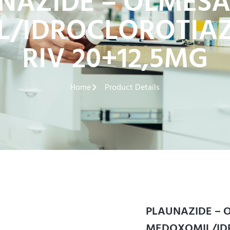
NAZIDE – OLMES
/IDROCLOROTIAZI
RIV 20+12,5MG
Home
Product Details
PLAUNAZIDE – 
MEDOXOMIL/IDR