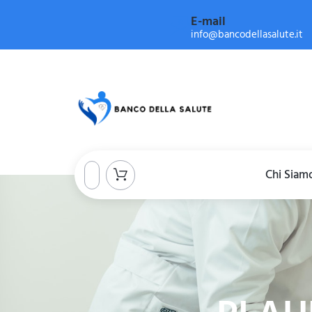
E-mail
info@bancodellasalute.it
Chi Siam