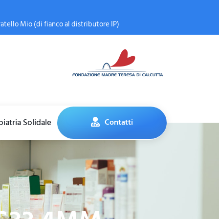
atello Mio (di fianco al distributore IP)
iatria Solidale
Contatti