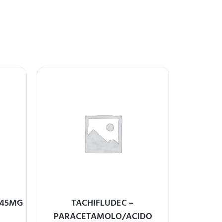
145MG
TACHIFLUDEC –
NORVA
PARACETAMOLO/ACIDO
BESIL