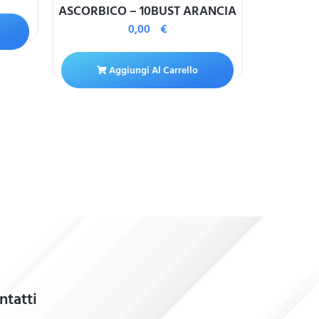
ASCORBICO – 10BUST ARANCIA
0,00
€
A
Aggiungi Al Carrello
ntatti