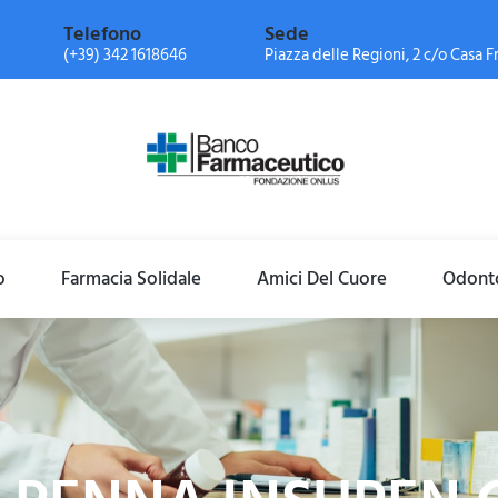
Telefono
Sede
(+39) 342 1618646
Piazza delle Regioni, 2 c/o Casa Fr
o
Farmacia Solidale
Amici Del Cuore
Odonto