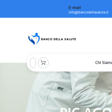
E-mail
info@bancodellasalute.it
Chi Siam