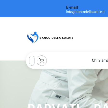
E-mail
info@bancodellasalute.it
Chi Siam