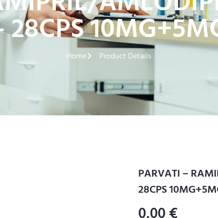
AMIPRIL/AMLODIP
– 28CPS 10MG+5M
Home
Product Details
PARVATI – RAMI
28CPS 10MG+5M
0,00
€