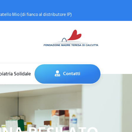
atello Mio (di fianco al distributore IP)
iatria Solidale
Contatti