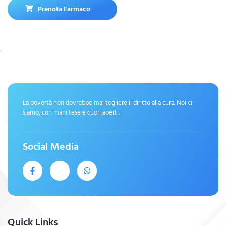
Prenota Farmaco
La povertà non dovrebbe mai togliere il diritto alla cura. Noi ci
siamo, con mani tese e cuori aperti.
Social Media
Quick Links