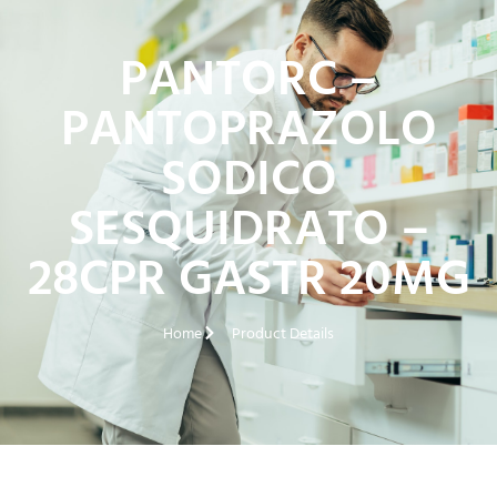
PANTORC –
PANTOPRAZOLO
SODICO
SESQUIDRATO –
28CPR GASTR 20MG
Home
Product Details