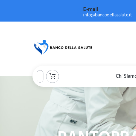
E-mail
info@bancodellasalute.it
Chi Siam