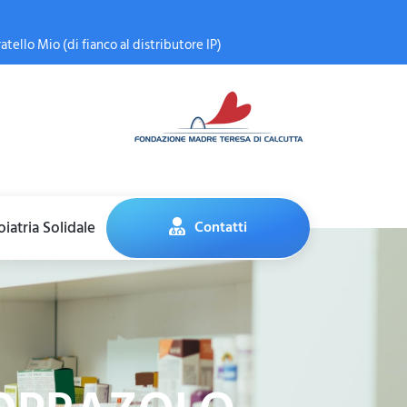
atello Mio (di fianco al distributore IP)
iatria Solidale
Contatti